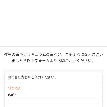
コ
ナ
ン
ビ
テ
ゲ
ン
ー
無料体験予約はこちら
ツ
シ
トップページ
お問い合わせ
へ
ョ
ス
ン
お問い合わせ
キ
に
ッ
移
プ
動
教室の事やカリキュラムの事など、ご不明な点などござい
ましたら以下フォームよりお問合わせください。