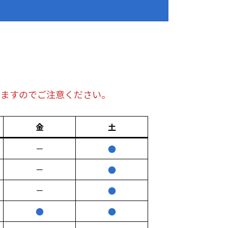
りますのでご注意ください。
金
土
－
●
－
●
－
●
●
●