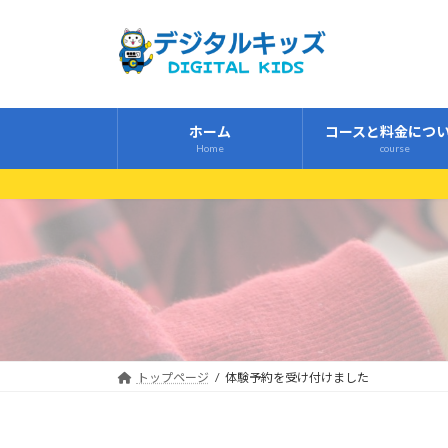
コ
ナ
ン
ビ
テ
ゲ
ン
ー
ツ
シ
ホーム
コースと料金につ
へ
ョ
Home
course
ス
ン
キ
に
ッ
移
プ
動
トップページ
体験予約を受け付けました